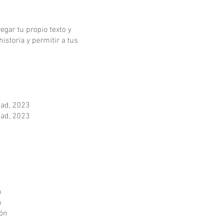
egar tu propio texto y
historia y permitir a tus
dad, 2023
dad, 2023
n
n
ión